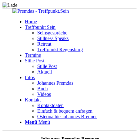
Home
Treffpunkt Sein
Seinsgespräche
Stillness Speaks
Retreat
Treffpunkt Regensburg
Termine
Stille Post
Stille Post
Aktuell
Infos
Johannes Premdas
Buch
Videos
Kontakt
Kontaktdaten
Einfach & bequem anfragen
Osteopathie Johannes Brenner
Menü
Menü
Johannes Premdas Brenner